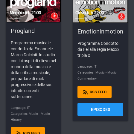
Progland
Emotioninmotion
Programma musicale
Programma Condotto
condotto da Emanuele
da Fel alla regia Maxxx
Marco Dolcinii. In studio
tripla x
con lui ospiti di rilievo nel
mondo della musica e
Language: IT
della critica musicale,
Categories: Music - Music
per parlare di rock
Commentary
progressivo e delle sue
infinite correnti
rss_feed
RSS FEED
sotterranee.
Language: IT
EPISODES
Categories: Music - Music
History
rss_feed
RSS FEED