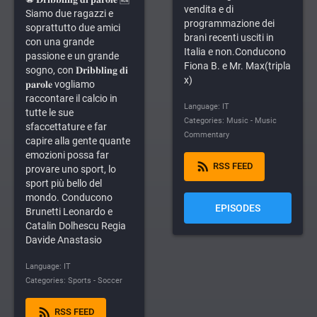
vendita e di
Siamo due ragazzi e
programmazione dei
soprattutto due amici
brani recenti usciti in
con una grande
Italia e non.Conducono
passione e un grande
Fiona B. e Mr. Max(tripla
sogno, con 𝐃𝐫𝐢𝐛𝐛𝐥𝐢𝐧𝐠 𝐝𝐢
x)
𝐩𝐚𝐫𝐨𝐥𝐞 vogliamo
raccontare il calcio in
Language: IT
tutte le sue
Categories: Music - Music
sfaccettature e far
Commentary
capire alla gente quante
emozioni possa far
rss_feed
RSS FEED
provare uno sport, lo
sport più bello del
mondo. Conducono
EPISODES
Brunetti Leonardo e
Catalin Dolhescu Regia
Davide Anastasio
Language: IT
Categories: Sports - Soccer
rss_feed
RSS FEED