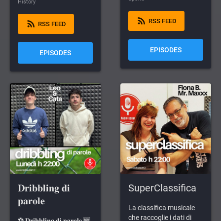
History
rss_feed
RSS FEED
rss_feed
RSS FEED
EPISODES
EPISODES
𝐃𝐫𝐢𝐛𝐛𝐥𝐢𝐧𝐠 𝐝𝐢
SuperClassifica
𝐩𝐚𝐫𝐨𝐥𝐞
La classifica musicale
che raccoglie i dati di
⚽ 𝐃𝐫𝐢𝐛𝐛𝐥𝐢𝐧𝐠 𝐝𝐢 𝐩𝐚𝐫𝐨𝐥𝐞 🆕