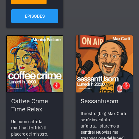
EPISODES
Caffee Crime
Sessantusom
Time Relax
Il nostro (big) Max Curti
se n'è inventata
Un buon caffè la
un'altra... staremo a
mattina ti offrirà il
sentire! Nuovissima
piacere del mistero.
trasmissione del lunedì