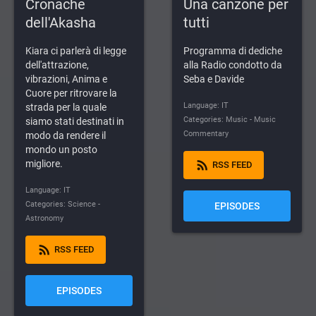
Cronache
Una canzone per
dell'Akasha
tutti
Kiara ci parlerà di legge
Programma di dediche
dell'attrazione,
alla Radio condotto da
vibrazioni, Anima e
Seba e Davide
Cuore per ritrovare la
Language: IT
strada per la quale
Categories: Music - Music
siamo stati destinati in
Commentary
modo da rendere il
mondo un posto
rss_feed
migliore.
RSS FEED
Language: IT
Categories: Science -
EPISODES
Astronomy
rss_feed
RSS FEED
EPISODES