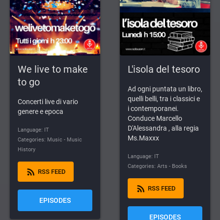
We live to make
L'isola del tesoro
to go
Ad ogni puntata un libro,
quelli belli, tra i classici e
Concerti live di vario
i contemporanei.
genere e epoca
Conduce Marcello
D'Alessandra , alla regia
Language: IT
Ms.Maxxx
Categories: Music - Music
History
Language: IT
Categories: Arts - Books
rss_feed
RSS FEED
rss_feed
RSS FEED
EPISODES
EPISODES