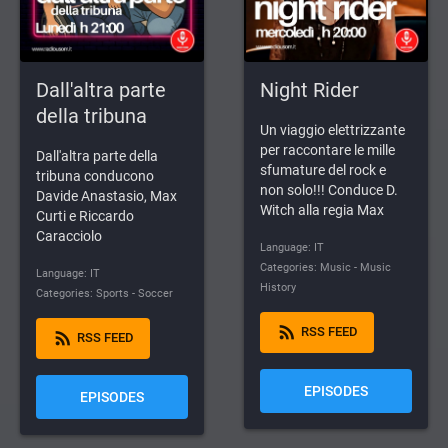
Dall'altra parte
Night Rider
della tribuna
Un viaggio elettrizzante
per raccontare le mille
Dall'altra parte della
sfumature del rock e
tribuna conducono
non solo!!! Conduce D.
Davide Anastasio, Max
Witch alla regia Max
Curti e Riccardo
Caracciolo
Language: IT
Categories: Music - Music
Language: IT
History
Categories: Sports - Soccer
rss_feed
RSS FEED
rss_feed
RSS FEED
EPISODES
EPISODES