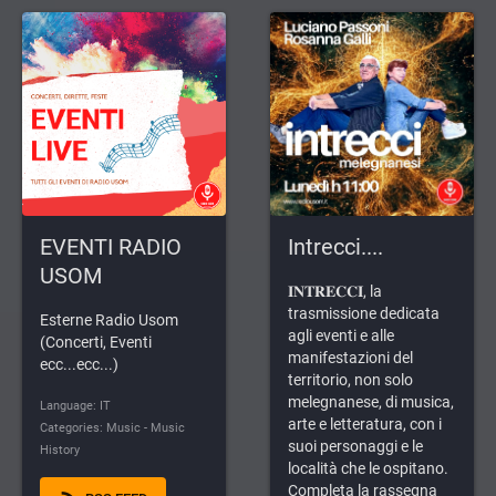
EVENTI RADIO
Intrecci....
USOM
𝐈𝐍𝐓𝐑𝐄𝐂𝐂𝐈, la
trasmissione dedicata
Esterne Radio Usom
agli eventi e alle
(Concerti, Eventi
manifestazioni del
ecc...ecc...)
territorio, non solo
melegnanese, di musica,
Language: IT
arte e letteratura, con i
Categories: Music - Music
suoi personaggi e le
History
località che le ospitano.
Completa la rassegna