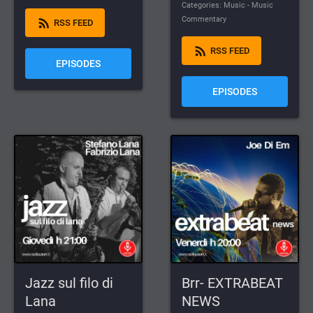
Categories: Music - Music
Commentary
rss_feed
RSS FEED
rss_feed
RSS FEED
EPISODES
EPISODES
Jazz sul filo di
Brr- EXTRABEAT
Lana
NEWS