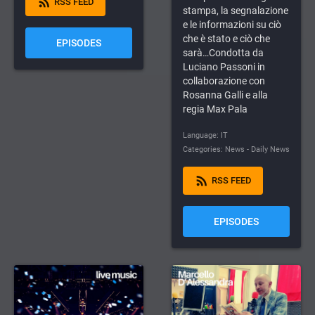
rss_feed
RSS FEED
stampa, la segnalazione
e le informazioni su ciò
che è stato e ciò che
EPISODES
sarà…Condotta da
Luciano Passoni in
collaborazione con
Rosanna Galli e alla
regia Max Pala
Language: IT
Categories: News - Daily News
rss_feed
RSS FEED
EPISODES