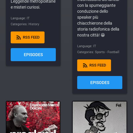
Leggende metropolitane
con la spumeggiante
e misteri curiosi.
conduzione dello
speaker più
Language: IT
chiacchierone della
Categories: History
storia radiofonica della
nostra città! 😁
rss_feed
RSS FEED
Language: IT
Categories: Sports - Football
EPISODES
rss_feed
RSS FEED
EPISODES