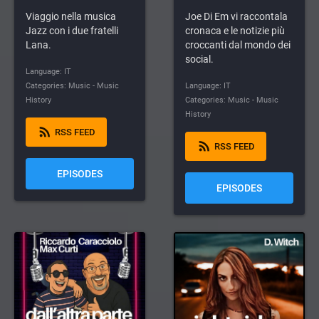
Viaggio nella musica
Joe Di Em vi raccontala
Jazz con i due fratelli
cronaca e le notizie più
Lana.
croccanti dal mondo dei
social.
Language: IT
Categories: Music - Music
Language: IT
History
Categories: Music - Music
History
rss_feed
RSS FEED
rss_feed
RSS FEED
EPISODES
EPISODES